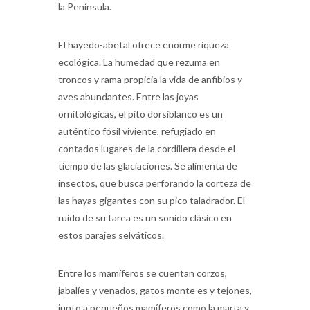
la Península.
El hayedo-abetal ofrece enorme riqueza
ecológica. La humedad que rezuma en
troncos y rama propicia la vida de anfibios
y
aves abundantes. Entre las joyas
ornitológicas, el pito dorsiblanco es un
auténtico fósil viviente, refugiado en
contados lugares de la cordillera desde el
tiempo de las glaciaciones. Se alimenta de
insectos, que busca perforando la corteza de
las hayas gigantes con su pico taladrador. El
ruido de su tarea es un sonido clásico en
estos parajes selváticos.
Entre los mamíferos se cuentan corzos,
jabalíes y venados, gatos monte es y tejones,
junto a pequeños mamíferos como la marta y