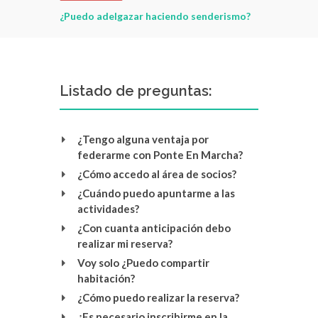
 FMM -
¿Puedo adelgazar haciendo senderismo?
Senderismo: 
Federación
empezar a di
Listado de preguntas:
¿Tengo alguna ventaja por
federarme con Ponte En Marcha?
¿Cómo accedo al área de socios?
¿Cuándo puedo apuntarme a las
actividades?
¿Con cuanta anticipación debo
realizar mi reserva?
Voy solo ¿Puedo compartir
habitación?
¿Cómo puedo realizar la reserva?
¿Es necesario inscribirme en la