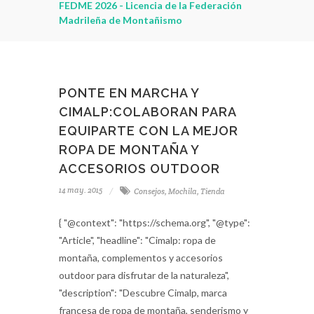
za
FEDME 2026 - Licencia de la Federación
Madrileña de Montañismo
PONTE EN MARCHA Y
CIMALP:COLABORAN PARA
EQUIPARTE CON LA MEJOR
ROPA DE MONTAÑA Y
ACCESORIOS OUTDOOR
14 may. 2015
Consejos
,
Mochila
,
Tienda
{ "@context": "https://schema.org", "@type":
"Article", "headline": "Cimalp: ropa de
montaña, complementos y accesorios
outdoor para disfrutar de la naturaleza",
"description": "Descubre Cimalp, marca
francesa de ropa de montaña, senderismo y