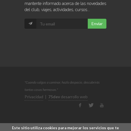
mantente informado acerca de las novedades
del club, viajes, actividades, cursos...
Enviar
"Cuando salgas a caminar, hazlo despacio, descubrirás
tantas cosas hermosas."
Privacidad
|
75dev
desarrollo web
Este sitio utiliza cookies para mejorar los servicios que te