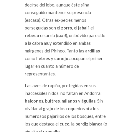
decirse del lobo, aunque éste sí ha
conseguido mantener su presencia
(escasa). Otras es-pecies menos
perseguidas son el
zorro
, el
jabalí
, el
rebeco
o sarrio (
isard
), un bóvido parecido
a la cabra muy extendido en ambas
márgenes del Pirineo. Tanto las
ardillas
como
liebres
y
conejos
ocupan el primer
lugar en cuanto a número de
representantes.
Las aves de rapiña, protegidas en sus
inaccesibles nidos, no faltan en Andorra:
halcones
,
buitres
,
milanos
y
águilas
. Sin
olvidar al
grajo
de los roquedos ni a los
numerosos pajarillos de los bosques, entre
los que destaca el
cuco
, la
perdiz blanca
(o
nival) y el
urogallo
.