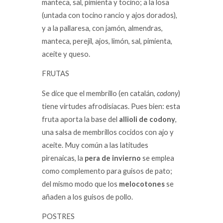
manteca, sal, pimienta y tocino; a la losa
(untada con tocino rancio y ajos dorados),
y a la pallaresa, con jamón, almendras,
manteca, perejil, ajos, limón, sal, pimienta,
aceite y queso.
FRUTAS
Se dice que el membrillo (en catalán,
codony
)
tiene virtudes afrodisíacas. Pues bien: esta
fruta aporta la base del
allioli de codony
,
una salsa de membrillos cocidos con ajo y
aceite. Muy común a las latitudes
pirenaicas, la
pera de invierno
se emplea
como complemento para guisos de pato;
del mismo modo que los
melocotones
se
añaden a los guisos de pollo.
POSTRES