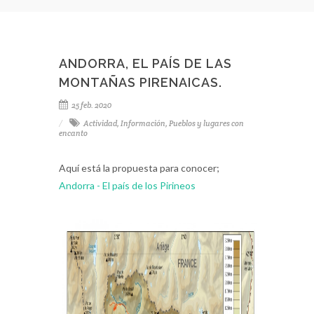
Federación
empezar a di
ANDORRA, EL PAÍS DE LAS
MONTAÑAS PIRENAICAS.
25 feb. 2020
Actividad
,
Información
,
Pueblos y lugares con
encanto
Aquí está la propuesta para conocer;
Andorra - El país de los Pirineos