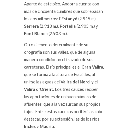
Aparte de este pico, Andorra cuenta con
más de cincuenta cumbres que sobrepasan
los dos mil metros:
I'Estanyó
(2.915 m),
Serrera
(2.913 m.),
Portella
(2.905 m.) y
Font Blanca
(2.903 m.).
Otro elemento determinante de su
orografía son sus valles, que de alguna
manera condicionan el trazado de sus
carreteras. El río principal es el
Gran Valira
,
que se forma a la altura de Escaldes, al
unirse las aguas del
Valira del Nord
y el
Valira d'Orient
. Los tres cauces reciben
las aportaciones de un buen número de
afluentes, que a la vez surcan sus propios
tajos. Entre estas cuencas periféricas cabe
destacar, por su extensión, las de los ríos
lncles
y
Madriu
.