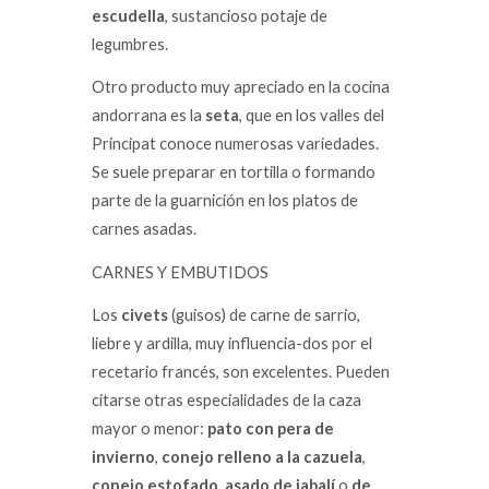
escudella
, sustancioso potaje de
legumbres.
Otro producto muy apreciado en la cocina
andorrana es la
seta
, que en los valles del
Principat conoce numerosas variedades.
Se suele preparar en tortilla o formando
parte de la guarnición en los platos de
carnes asadas.
CARNES Y EMBUTIDOS
Los
civets
(guisos) de carne de sarrio,
liebre y ardilla, muy influencia-dos por el
recetario francés, son excelentes. Pueden
citarse otras especialidades de la caza
mayor o menor:
pato con pera de
invierno
,
conejo relleno a la cazuela
,
conejo estofado
,
asado de jabalí
o
de