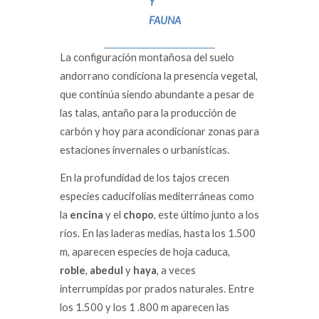
Y
FAUNA
La configuración montañosa del suelo
andorrano condiciona la presencia vegetal,
que continúa siendo abundante a pesar de
las talas, antaño para la producción de
carbón y hoy para acondicionar zonas para
estaciones invernales o urbanísticas.
En la profundidad de los tajos crecen
especies caducifolias mediterráneas como
la
encina
y el
chopo
, este último junto a los
ríos. En las laderas medias, hasta los 1.500
m, aparecen especies de hoja caduca,
roble
,
abedul
y
haya
, a veces
interrumpidas por prados naturales. Entre
los 1.500 y los 1 .800 m aparecen las