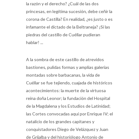
princesas, en legítima sucesión, debe ceñir la
corona de Castilla? En realidad, ¿es justo o es
infamante el dictado de la Beltraneja? ¡Si las
piedras del castillo de Cuéllar pudieran
hablar! ...
A la sombra de este castillo de atrevidos
bastiones, pulidas formas y amplias galerías
montadas sobre barbacanas, la vida de
Cuéllar se fue tejiendo, cuajada de históricos
acontecimientos: la muerte de la virtuosa
reina doña Leonor; la fundación del Hospital
de la Magdalena y los Estudios de Latinidad;
las Cortes convocadas aquí por Enrique IV; el
natalicio de los grandes capitanes y
conquistadores Diego de Velázquez y Juan
de Grijalba y del historiólogo Antonio de
Herrera; las estériles jornadas de las