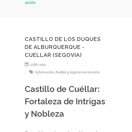
Federación
empezar a di
CASTILLO DE LOS DUQUES
DE ALBURQUERQUE -
CUELLAR (SEGOVIA)
17 feb. 2014
Información
,
Pueblos y lugares con encanto
Castillo de Cuéllar:
Fortaleza de Intrigas
y Nobleza
Como viejos vecinos mal avenidos se miran