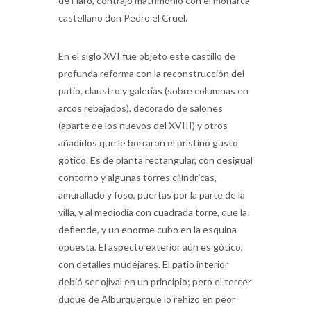
castellano don Pedro el Cruel.
En el siglo XVI fue objeto este castillo de
profunda reforma con la reconstrucción del
patio, claustro y galerías (sobre columnas en
arcos rebajados), decorado de salones
(aparte de los nuevos del XVIII) y otros
añadidos que le borraron el prístino gusto
gótico. Es de planta rectangular, con desigual
contorno y algunas torres cilíndricas,
amurallado y foso, puertas por la parte de la
villa, y al mediodía con cuadrada torre, que la
defiende, y un enorme cubo en la esquina
opuesta. El aspecto exterior aún es gótico,
con detalles mudéjares. El patio interior
debió ser ojival en un principio; pero el tercer
duque de Alburquerque lo rehízo en peor
arquitectura. La escalera del ángulo es