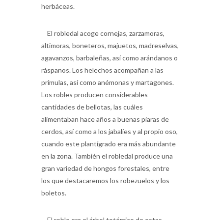
El robledal acoge cornejas, zarzamoras,
altimoras, boneteros, majuetos, madreselvas,
agavanzos, barbaleñas, así como arándanos o
ráspanos. Los helechos acompañan a las
prímulas, así como anémonas y martagones.
Los robles producen considerables
cantidades de bellotas, las cuáles
alimentaban hace años a buenas piaras de
cerdos, así como a los jabalíes y al propio oso,
cuando este plantígrado era más abundante
en la zona. También el robledal produce una
gran variedad de hongos forestales, entre
los que destacaremos los robezuelos y los
boletos.
El roble era el árbol totémico de estas
zonas de montaña, llegandose a cuidar por