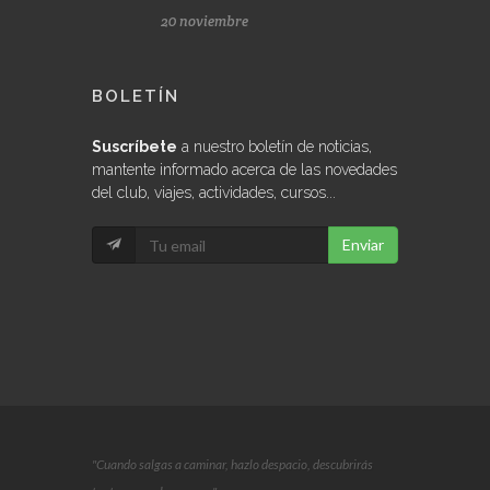
BOLETÍN
Suscríbete
a nuestro boletín de noticias,
mantente informado acerca de las novedades
del club, viajes, actividades, cursos...
Enviar
"Cuando salgas a caminar, hazlo despacio, descubrirás
tantas cosas hermosas."
Privacidad
|
75dev
desarrollo web