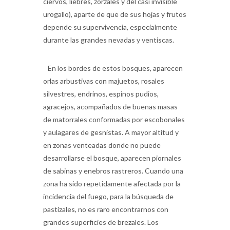
depende su supervivencia, especialmente
durante las grandes nevadas y ventiscas.
En los bordes de estos bosques, aparecen
orlas arbustivas con majuetos, rosales
silvestres, endrinos, espinos pudios,
agracejos, acompañados de buenas masas
de matorrales conformadas por escobonales
y aulagares de gesnistas. A mayor altitud y
en zonas venteadas donde no puede
desarrollarse el bosque, aparecen piornales
de sabinas y enebros rastreros. Cuando una
zona ha sido repetidamente afectada por la
incidencia del fuego, para la búsqueda de
pastizales, no es raro encontrarnos con
grandes superficies de brezales. Los
raspanedos, productores de tan apreciados
frutos, medran tanto en estos brezales como