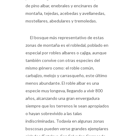
montaña, tejedas, acebedas y avellanedas,
mostellares, abedulares y tremoledas.
El bosque más representativo de estas
zonas de montaña es el robledal, poblado en
especial por robles albares o cajiga, aunque
también convive con otras especies del
mismo género como: el roble común,
carbajizo, melojo y carrasqueño, este último
menos abundante. El roble albar es una
especie muy longeva, llegando a vivir 800
años, alcanzando una gran envergadura
siempre que los terrenos le sean apropiados
o hayan sobrevivido a las talas
indiscriminadas. Todavía en algunas zonas
boscosas pueden verse grandes ejemplares
aislados (Estalaya, San Salvador, Carracedo,
Gramedo, Resoba, Perapertú, Brañosera,