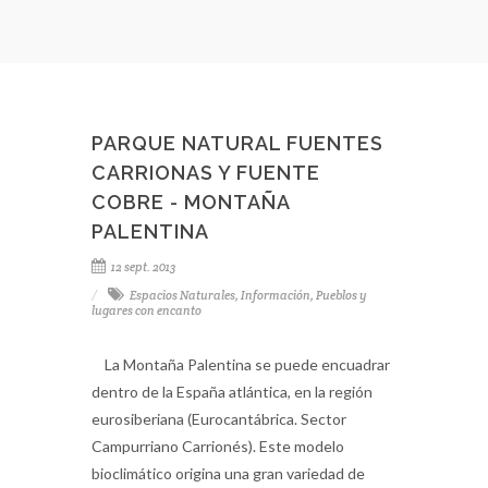
Federación
empezar a di
PARQUE NATURAL FUENTES
CARRIONAS Y FUENTE
COBRE - MONTAÑA
PALENTINA
12 sept. 2013
Espacios Naturales
,
Información
,
Pueblos y
lugares con encanto
La Montaña Palentina se puede encuadrar
dentro de la España atlántica, en la región
eurosiberiana (Eurocantábrica. Sector
Campurriano Carrionés). Este modelo
bioclimático origina una gran variedad de
flora y vegetación natural. Sólo en esta
comarca han sido clasificadas 1.600 especies