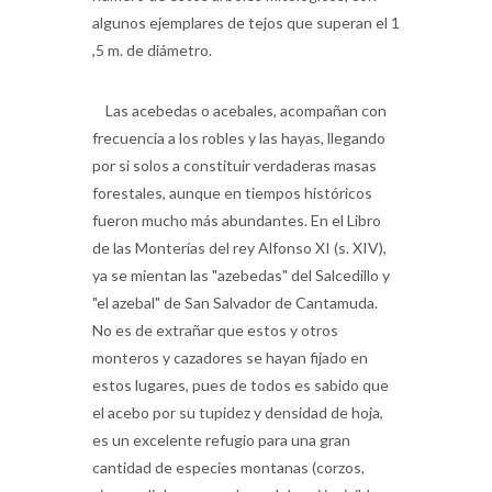
,5 m. de diámetro.
Las acebedas o acebales, acompañan con
frecuencia a los robles y las hayas, llegando
por si solos a constituir verdaderas masas
forestales, aunque en tiempos históricos
fueron mucho más abundantes. En el Libro
de las Monterías del rey Alfonso XI (s. XIV),
ya se mientan las "azebedas" del Salcedillo y
"el azebal" de San Salvador de Cantamuda.
No es de extrañar que estos y otros
monteros y cazadores se hayan fijado en
estos lugares, pues de todos es sabido que
el acebo por su tupidez y densidad de hoja,
es un excelente refugio para una gran
cantidad de especies montanas (corzos,
ciervos, liebres, zorzales y del casi invisible
urogallo), aparte de que de sus hojas y frutos