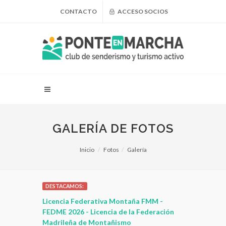
CONTACTO
ACCESO SOCIOS
GALERÍA DE FOTOS
Inicio
Fotos
Galería
DESTACAMOS:
 para
Licencia Federativa Montaña FMM -
¿Puedo adel
leza
FEDME 2026 - Licencia de la Federación
Madrileña de Montañismo