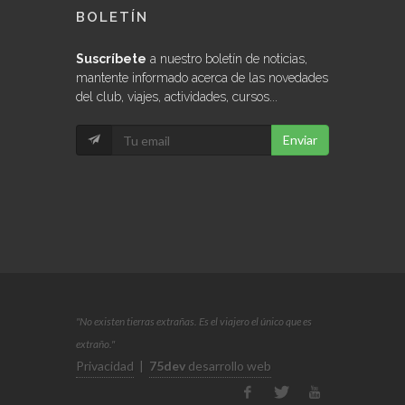
BOLETÍN
Suscríbete
a nuestro boletín de noticias,
mantente informado acerca de las novedades
del club, viajes, actividades, cursos...
Enviar
"No existen tierras extrañas. Es el viajero el único que es
extraño."
Privacidad
|
75dev
desarrollo web