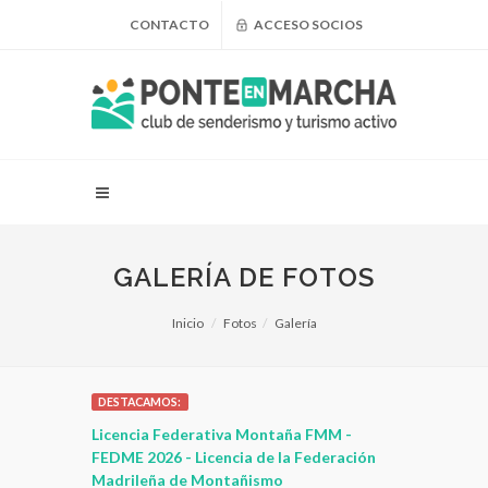
CONTACTO
ACCESO SOCIOS
GALERÍA DE FOTOS
Inicio
Fotos
Galería
DESTACAMOS:
 para
Licencia Federativa Montaña FMM -
¿Puedo adel
leza
FEDME 2026 - Licencia de la Federación
Madrileña de Montañismo