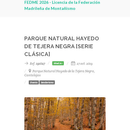
leza
FEDME 2026 - Licencia de la Federación
Madrileña de Montañismo
PARQUE NATURAL HAYEDO
DE TEJERA NEGRA [SERIE
CLÁSICA]
Ref.
191027
27 oct. 2019
Nivel A+
Parque Natural Hayedo de la Tejera Negra,
Cantalojas
Evento
Senderismo