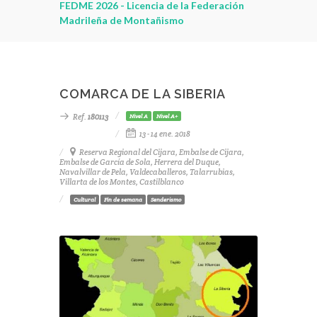
leza
FEDME 2026 - Licencia de la Federación
Madrileña de Montañismo
COMARCA DE LA SIBERIA
Ref.
180113
Nivel A
Nivel A+
13 - 14 ene. 2018
Reserva Regional del Cijara, Embalse de Cijara,
Embalse de García de Sola, Herrera del Duque,
Navalvillar de Pela, Valdecaballeros, Talarrubias,
Villarta de los Montes, Castilblanco
Cultural
Fin de semana
Senderismo