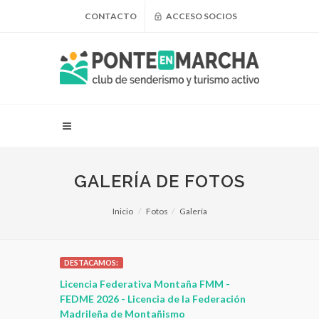
CONTACTO
ACCESO SOCIOS
GALERÍA DE FOTOS
Inicio
Fotos
Galería
DESTACAMOS:
 para
Licencia Federativa Montaña FMM -
¿Puedo adel
leza
FEDME 2026 - Licencia de la Federación
Madrileña de Montañismo