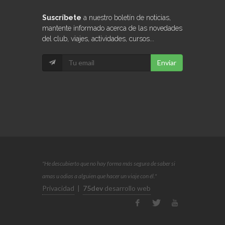
Suscríbete
a nuestro boletín de noticias,
mantente informado acerca de las novedades
del club, viajes, actividades, cursos...
Enviar
"He descubierto que no hay forma más segura de saber si
amas u odias a alguien que hacer un viaje con él."
Privacidad
|
75dev
desarrollo web