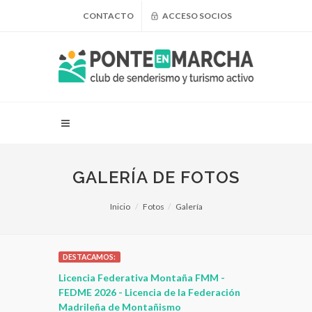
CONTACTO
ACCESO SOCIOS
GALERÍA DE FOTOS
Inicio
Fotos
Galería
DESTACAMOS:
 para
Licencia Federativa Montaña FMM -
¿Puedo adel
leza
FEDME 2026 - Licencia de la Federación
Madrileña de Montañismo