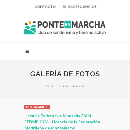
CONTACTO
ACCESO SOCIOS
GALERÍA DE FOTOS
Inicio
Fotos
Galería
DESTACAMOS:
 para
Licencia Federativa Montaña FMM -
¿Puedo adel
leza
FEDME 2026 - Licencia de la Federación
Madrileña de Montañismo