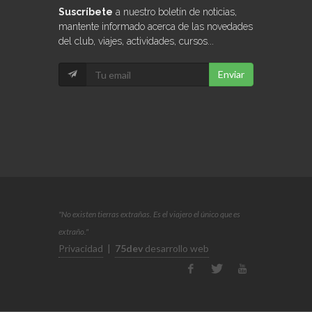
Suscríbete
a nuestro boletín de noticias,
mantente informado acerca de las novedades
del club, viajes, actividades, cursos...
Enviar
"No existen tierras extrañas. Es el viajero el único que es
extraño."
Privacidad
|
75dev
desarrollo web