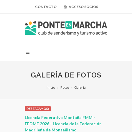
CONTACTO
ACCESO SOCIOS
GALERÍA DE FOTOS
Inicio
Fotos
Galería
DESTACAMOS:
 para
Licencia Federativa Montaña FMM -
¿Puedo adel
leza
FEDME 2026 - Licencia de la Federación
Madrileña de Montañismo