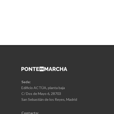
Sede:
Edificio ACTÚA, planta baja
C/ Dos de Mayo 6, 28703
San Sebastián de los Reyes, Madrid
Contacto: