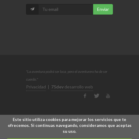
Enviar
"La aventura podrá ser loca, pero el aventurero ha de ser
cuerdo."
Privacidad
|
75dev
desarrollo web
Este sitio utiliza cookies para mejorar los servicios que te
ofrecemos. Si continuas navegando, consideramos que aceptas
su uso.