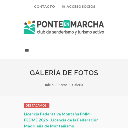
CONTACTO
ACCESO SOCIOS
GALERÍA DE FOTOS
Inicio
Fotos
Galería
DESTACAMOS:
 para
Licencia Federativa Montaña FMM -
¿Puedo adel
leza
FEDME 2026 - Licencia de la Federación
Madrileña de Montañismo