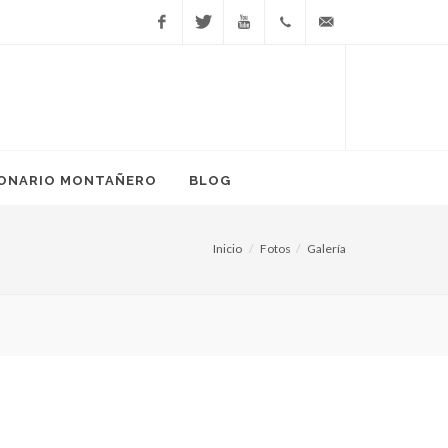
Facebook
Twitter
YouTube
666
info@ponteenmarcha.
81 17
38
IONARIO MONTAÑERO
BLOG
Inicio
Fotos
Galería
¿Puedo adelgazar haciendo senderism