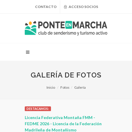
CONTACTO
ACCESO SOCIOS
GALERÍA DE FOTOS
Inicio
Fotos
Galería
DESTACAMOS:
 para
Licencia Federativa Montaña FMM -
¿Puedo adel
leza
FEDME 2026 - Licencia de la Federación
Madrileña de Montañismo