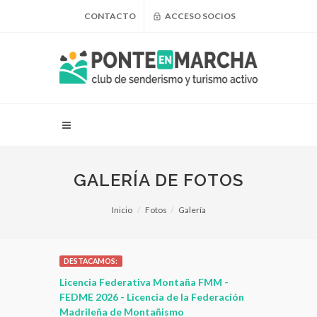
CONTACTO
ACCESO SOCIOS
GALERÍA DE FOTOS
Inicio
Fotos
Galería
DESTACAMOS:
 para
Licencia Federativa Montaña FMM -
¿Puedo adel
leza
FEDME 2026 - Licencia de la Federación
Madrileña de Montañismo