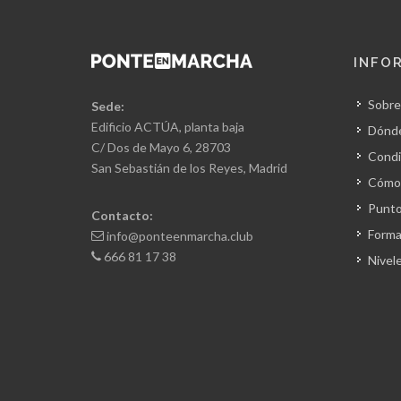
INFO
Sobre
Sede:
Edificio ACTÚA, planta baja
Dónd
C/ Dos de Mayo 6, 28703
Condi
San Sebastián de los Reyes, Madrid
Cómo 
Punto
Contacto:
Forma
info@ponteenmarcha.club
666 81 17 38
Nivel