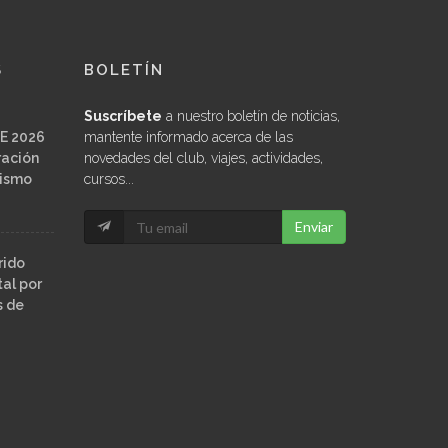
S
BOLETÍN
Suscríbete
a nuestro boletín de noticias,
E 2026
mantente informado acerca de las
ración
novedades del club, viajes, actividades,
ñismo
cursos...
Enviar
rido
al por
s de