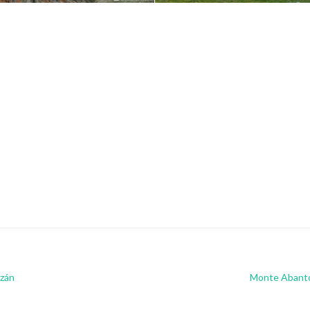
azán
Monte Abantos