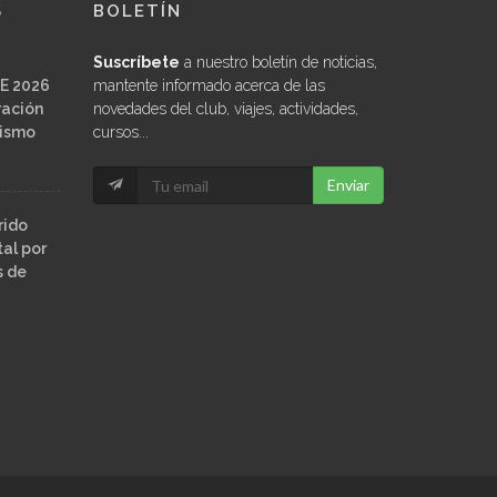
S
BOLETÍN
Suscríbete
a nuestro boletín de noticias,
E 2026
mantente informado acerca de las
ración
novedades del club, viajes, actividades,
ñismo
cursos...
Enviar
rido
al por
s de