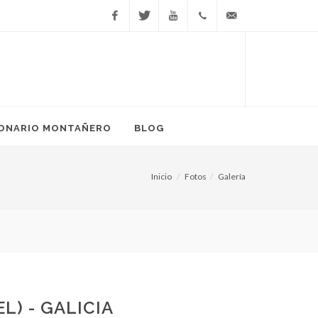
Facebook
Twitter
YouTube
666
info@ponteenmarcha.
81 17
38
IONARIO MONTAÑERO
BLOG
Inicio
Fotos
Galería
Senderismo: la guía defi
L) - GALICIA