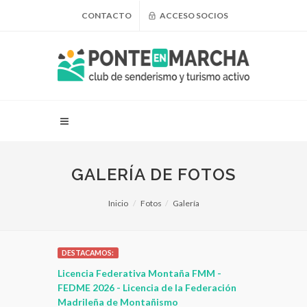
CONTACTO
ACCESO SOCIOS
GALERÍA DE FOTOS
Inicio
Fotos
Galería
DESTACAMOS:
 para
Licencia Federativa Montaña FMM -
¿Puedo adel
leza
FEDME 2026 - Licencia de la Federación
Madrileña de Montañismo