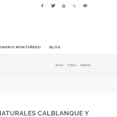
Facebook
Twitter
YouTube
666
info@ponteenmarcha.
81 17
38
IONARIO MONTAÑERO
BLOG
Inicio
Fotos
Galería
Senderismo: la guía def
 NATURALES CALBLANQUE Y