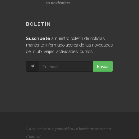
20 noviembre
BOLETÍN
Suscríbete
a nuestro boletín de noticias,
mantente informado acerca de las novedades
del club, viajes, actividades, cursos...
Enviar
"La naturaleza es el gran médico y el hombre posee a este en
sí mismo."