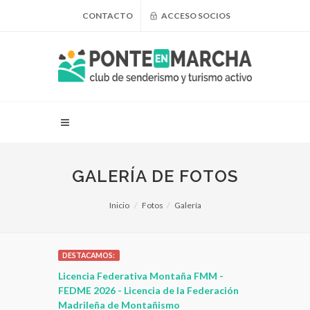
CONTACTO
ACCESO SOCIOS
GALERÍA DE FOTOS
Inicio
Fotos
Galería
DESTACAMOS:
 para
Licencia Federativa Montaña FMM -
¿Puedo adel
leza
FEDME 2026 - Licencia de la Federación
Madrileña de Montañismo