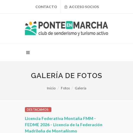
CONTACTO
ACCESO SOCIOS
GALERÍA DE FOTOS
Inicio
Fotos
Galería
DESTACAMOS:
 para
Licencia Federativa Montaña FMM -
¿Puedo adel
leza
FEDME 2026 - Licencia de la Federación
Madrileña de Montañismo