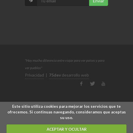
Enviar
"Hay mucha diferencia entre viajar para ver países y para
ver pueblos"
Privacidad
|
75dev
desarrollo web
Este sitio utiliza cookies para mejorar los servicios que te
ofrecemos. Si continuas navegando, consideramos que aceptas
su uso.
ACEPTAR Y OCULTAR