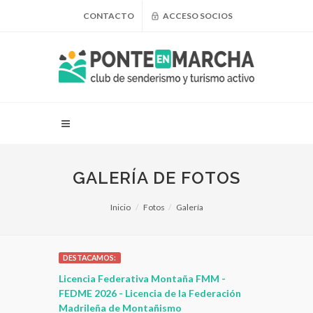
CONTACTO
ACCESO SOCIOS
GALERÍA DE FOTOS
Inicio
Fotos
Galería
DESTACAMOS:
 para
Licencia Federativa Montaña FMM -
¿Puedo adel
leza
FEDME 2026 - Licencia de la Federación
Madrileña de Montañismo