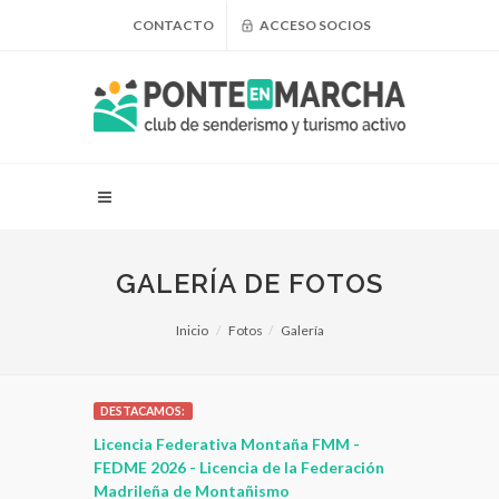
CONTACTO
ACCESO SOCIOS
GALERÍA DE FOTOS
Inicio
Fotos
Galería
DESTACAMOS:
 para
Licencia Federativa Montaña FMM -
¿Puedo adel
leza
FEDME 2026 - Licencia de la Federación
Madrileña de Montañismo