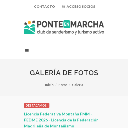
CONTACTO
ACCESO SOCIOS
GALERÍA DE FOTOS
Inicio
Fotos
Galería
DESTACAMOS:
 para
Licencia Federativa Montaña FMM -
¿Puedo adel
leza
FEDME 2026 - Licencia de la Federación
Madrileña de Montañismo