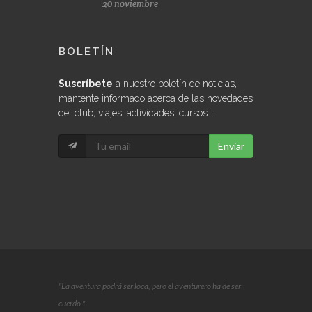
20 noviembre
BOLETÍN
Suscríbete
a nuestro boletín de noticias,
mantente informado acerca de las novedades
del club, viajes, actividades, cursos...
Enviar
"La aventura podrá ser loca, pero el aventurero ha de ser
cuerdo."