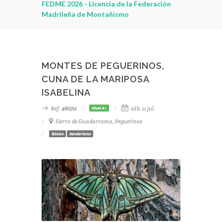
leza
FEDME 2026 - Licencia de la Federación
Madrileña de Montañismo
MONTES DE PEGUERINOS,
CUNA DE LA MARIPOSA
ISABELINA
Ref.
260711
sáb. 11 jul.
Nivel A+
Sierra de Guadarrama, Peguerinos
Básico
Senderismo