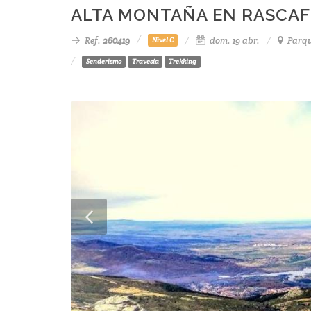
ALTA MONTAÑA EN RASCAF
Ref.
260419
dom. 19 abr.
Parqu
Nivel C
Senderismo
Travesía
Trekking