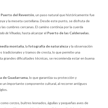
l
Puerto del Reventón
, un paso natural que históricamente fue
zoya y la meseta castellana. Desde este punto, se disfruta de
 y las cumbres cercanas. El camino continúa por la cuerda
ado de Vihuelas
, hasta alcanzar el
Puerto de las Calderuelas
.
 media montaña
, la
fotografía de naturaleza
y la observación
os tradicionales y tramos de cresta, lo que permite una
ta grandes dificultades técnicas, se recomienda estar en buena
rra de Guadarrama
, lo que garantiza su protección y
ne un importante componente cultural, al recorrer antiguos
iglos.
e como corzos, buitres leonados, águilas y pequeñas aves de