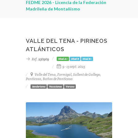
FEDME 2026 - Licencia de la Federación
Madrileña de Montañismo
VALLE DEL TENA - PIRINEOS
ATLÁNTICOS
Ref.
250909
Nivel A+
Nivel B
Nivel B+
9 - 13 sept. 2025
Valle del Tena, Formigal, Sallent de Gallego,
Panticosa, Baños de Panticosa
Senderismo
Vacaciones
Verano