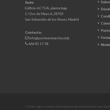
Sobre
Sede:
Edificio ACTÚA, planta baja
Dónd
C/ Dos de Mayo 6, 28703
Condi
San Sebastián de los Reyes, Madrid
Cómo 
Punto
Contacto:
Forma
info@ponteenmarcha.club
666 81 17 38
Nivel
"Cuando salgas a caminar, hazlo despacio, descubrirás tantas cosas herm