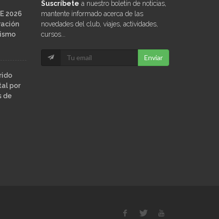
Suscríbete
a nuestro boletín de noticias,
E 2026
mantente informado acerca de las
ración
novedades del club, viajes, actividades,
ñismo
cursos...
Enviar
rido
al por
s de