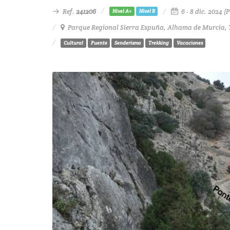
Ref.
241206
6 - 8 dic. 2024 
Nivel A+
Nivel B
Parque Regional Sierra Espuña, Alhama de Murcia, 
Cultural
Puente
Senderismo
Trekking
Vacaciones