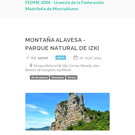
leza
FEDME 2026 - Licencia de la Federación
Madrileña de Montañismo
MONTAÑA ALAVESA -
PARQUE NATURAL DE IZKI
Ref.
240720
20 - 21 jul. 2024
Nivel B
Parque Natural de Izki, Corres, Maestu, San
Román de Campezo, Apellániz
Fin de semana
Vacaciones
Verano