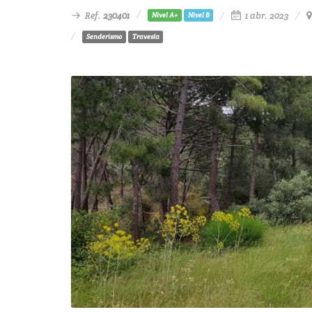
Ref.
230401
1 abr. 2023
Nivel A+
Nivel B
Senderismo
Travesía