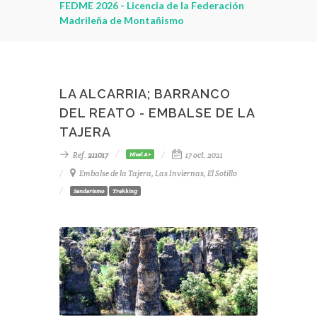
leza
FEDME 2026 - Licencia de la Federación
Madrileña de Montañismo
LA ALCARRIA; BARRANCO
DEL REATO - EMBALSE DE LA
TAJERA
Ref.
211017
17 oct. 2021
Nivel A+
Embalse de la Tajera, Las Inviernas, El Sotillo
Senderismo
Trekking