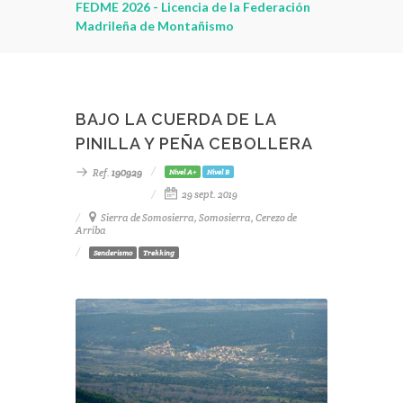
leza
FEDME 2026 - Licencia de la Federación
Madrileña de Montañismo
BAJO LA CUERDA DE LA
PINILLA Y PEÑA CEBOLLERA
Ref.
190929
Nivel A+
Nivel B
29 sept. 2019
Sierra de Somosierra, Somosierra, Cerezo de
Arriba
Senderismo
Trekking