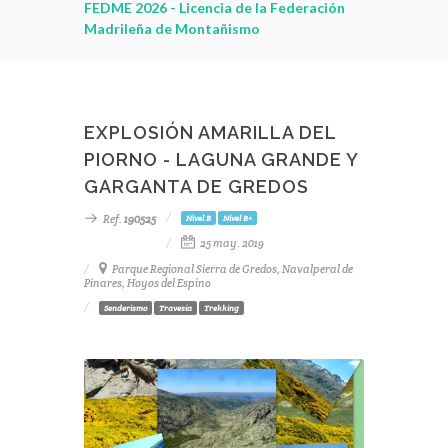
leza
FEDME 2026 - Licencia de la Federación
Madrileña de Montañismo
EXPLOSIÓN AMARILLA DEL
PIORNO - LAGUNA GRANDE Y
GARGANTA DE GREDOS
Ref.
190525
Nivel B
Nivel B+
25 may. 2019
Parque Regional Sierra de Gredos, Navalperal de
Pinares, Hoyos del Espino
Senderismo
Travesía
Trekking