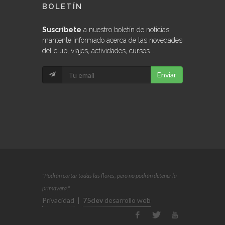
BOLETÍN
Suscríbete
a nuestro boletín de noticias,
mantente informado acerca de las novedades
del club, viajes, actividades, cursos...
Enviar
"Podrán cortar todas las flores, pero no podrán detener la
primavera."
Privacidad
|
75dev
desarrollo web