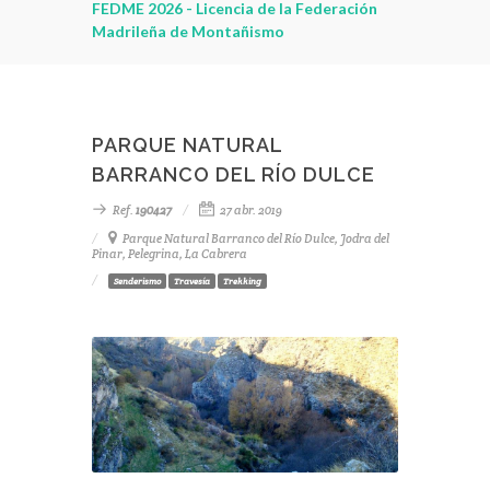
leza
FEDME 2026 - Licencia de la Federación
Madrileña de Montañismo
PARQUE NATURAL
BARRANCO DEL RÍO DULCE
Ref.
190427
27 abr. 2019
Parque Natural Barranco del Río Dulce, Jodra del
Pinar, Pelegrina, La Cabrera
Senderismo
Travesía
Trekking