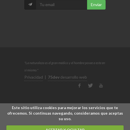
Enviar
"La naturaleza es el gran médico y el hombre posee a este en
sí mismo."
Privacidad
|
75dev
desarrollo web
Este sitio utiliza cookies para mejorar los servicios que te
ofrecemos. Si continuas navegando, consideramos que aceptas
su uso.
ACEPTAR Y OCULTAR