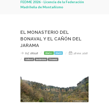
leza
FEDME 2026 - Licencia de la Federación
Madrileña de Montañismo
EL MONASTERIO DEL
BONAVAL Y EL CAÑÓN DEL
JARAMA
Ref.
180128
28 ene. 2018
Nivel A+
Nivel B
Cultural
Senderismo
Travesía