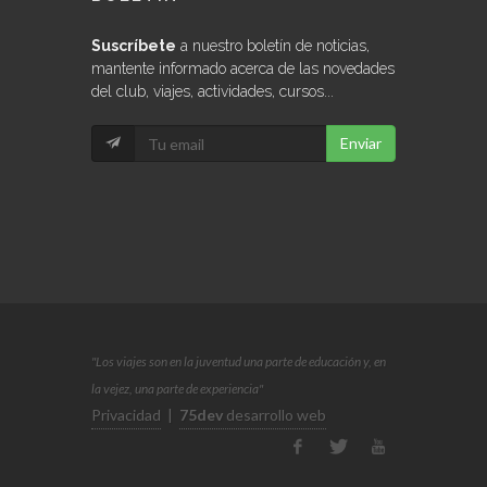
Suscríbete
a nuestro boletín de noticias,
mantente informado acerca de las novedades
del club, viajes, actividades, cursos...
Enviar
"Los viajes son en la juventud una parte de educación y, en
la vejez, una parte de experiencia"
Privacidad
|
75dev
desarrollo web