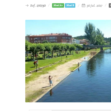
Ref.
170730
30 jul. 2017
Nivel A+
Nivel B