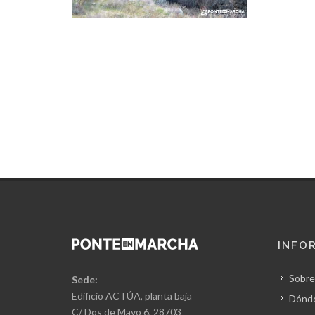
INFO
Sobre
Sede:
Edificio ACTÚA, planta baja
Dónd
C/ Dos de Mayo 6, 28703