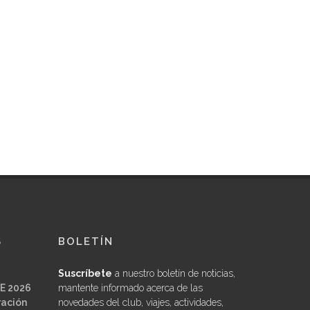
S
BOLETÍN
Suscríbete
a nuestro boletín de noticias,
E 2026
mantente informado acerca de las
ración
novedades del club, viajes, actividades,