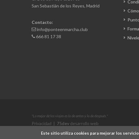
Condi
San Sebastián de los Reyes, Madrid
Cómo 
Punto
Contacto:
Forma
info@ponteenmarcha.club
666 81 17 38
Nivel
"Lo mejor de los viajes es lo de antes y lo de después."
Privacidad
|
75dev
desarrollo web
Este sitio utiliza cookies para mejorar los servi