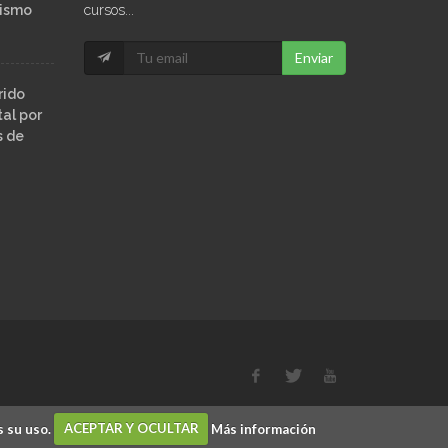
ñismo
cursos...
Enviar
rido
al por
s de
s su uso.
ACEPTAR Y OCULTAR
Más información