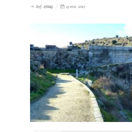
Ref.
170115
15 ene. 2017