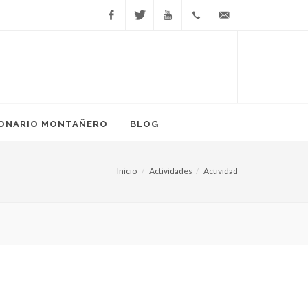
Facebook
Twitter
YouTube
666
info@ponteenmarcha.
81 17
38
IONARIO MONTAÑERO
BLOG
Inicio
Actividades
Actividad