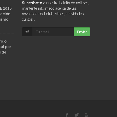
Suscríbete
a nuestro boletín de noticias,
E 2026
mantente informado acerca de las
ración
novedades del club, viajes, actividades,
ñismo
cursos...
Enviar
rido
al por
s de