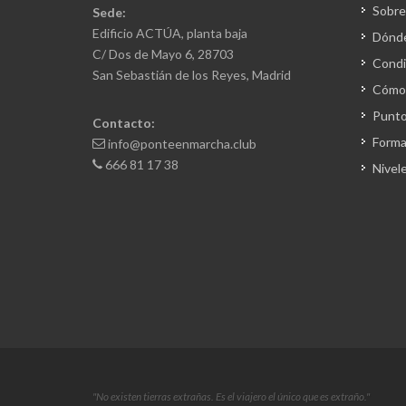
Sobre
Sede:
Edificio ACTÚA, planta baja
Dónd
C/ Dos de Mayo 6, 28703
Condi
San Sebastián de los Reyes, Madrid
Cómo 
Punto
Contacto:
Forma
info@ponteenmarcha.club
666 81 17 38
Nivel
"No existen tierras extrañas. Es el viajero el único que es extraño."