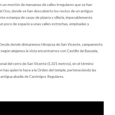
an un montón de manzanas de calles irregulares que se han
del Oso, donde se han descubierto los restos de un antiguo
ente estampa de casas de pizarra y sillería, impecablemente
un poco de espacio a unas calles estrechas, empinadas y
te. Desde donde divisaremos Hinojosa de San Vicente, campamento
según alejamos la vista encontrarnos con Castillo de Bayuela,
ional del cerro de San Vicente (1.321 metros), en el término
ión hay quien lo hace a la Orden del temple, perteneciendo las
la antigua abadía de Canónigos Regulares.