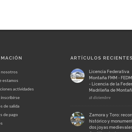
RMACIÓN
ARTÍCULOS RECIENTE
 nosotros
Licencia Federativa
Montaña FMM - FEDM
e estamos
- Licencia de la Fede
ciones actividades
Madrileña de Monta
inscribirse
18 diciembre
s de salida
s de pago
Zamora y Toro: recor
histórico y monument
es
dos joyas medievale