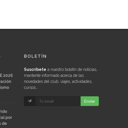
S
BOLETÍN
Suscríbete
a nuestro boletín de noticias,
E 2026
mantente informado acerca de las
ración
novedades del club, viajes, actividades,
ñismo
cursos...
Enviar
rido
al por
s de