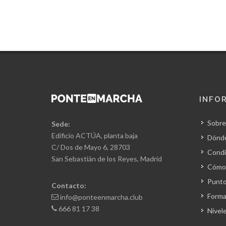
INFO
Sobre
Sede:
Edificio ACTÚA, planta baja
Dónd
C/ Dos de Mayo 6, 28703
Condi
San Sebastián de los Reyes, Madrid
Cómo 
Punto
Contacto:
Forma
info@ponteenmarcha.club
666 81 17 38
Nivel