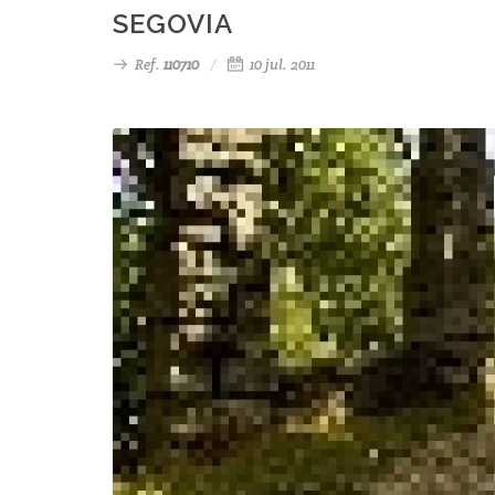
SEGOVIA
Ref.
110710
10 jul. 2011