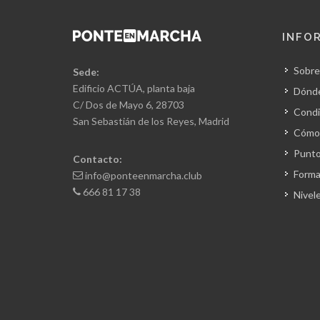
INFO
Sobre
Sede:
Edificio ACTÚA, planta baja
Dónd
C/ Dos de Mayo 6, 28703
Condi
San Sebastián de los Reyes, Madrid
Cómo 
Punto
Contacto:
Forma
info@ponteenmarcha.club
666 81 17 38
Nivel