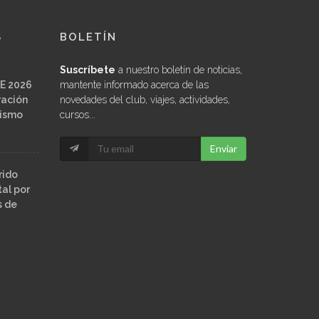
S
BOLETÍN
Suscríbete
a nuestro boletín de noticias,
E 2026
mantente informado acerca de las
ración
novedades del club, viajes, actividades,
ñismo
cursos...
Enviar
rido
al por
s de