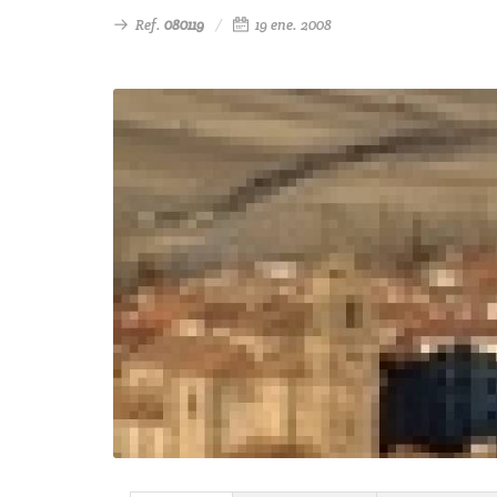
Ref.
080119
19 ene. 2008