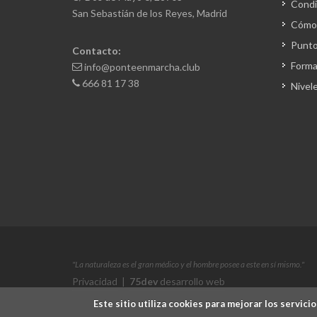
Condi
San Sebastián de los Reyes, Madrid
Cómo 
Punto
Contacto:
Forma
info@ponteenmarcha.club
666 81 17 38
Nivel
"La naturaleza es el gran médico y el hombre posee a este en sí mismo."
Privacidad
|
75dev
desarrollo web
Este sitio utiliza cookies para mejorar los servi