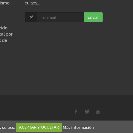
ñismo
cursos...
Enviar
rido
al por
s de
s su uso.
ACEPTAR Y OCULTAR
Más información