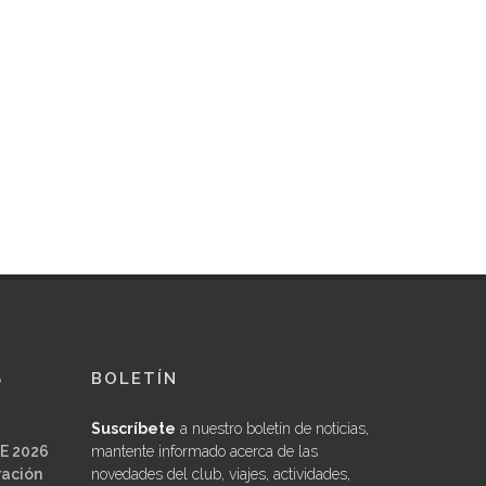
S
BOLETÍN
Suscríbete
a nuestro boletín de noticias,
E 2026
mantente informado acerca de las
ración
novedades del club, viajes, actividades,