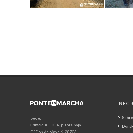
INFO
Sobre
Sede:
Edificio ACTÚA, planta baja
Dónd
C/ Dos de Mayo 6, 28703