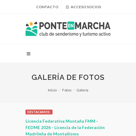
CONTACTO
ACCESO SOCIOS
GALERÍA DE FOTOS
Inicio
Fotos
Galería
DESTACAMOS:
 para
Licencia Federativa Montaña FMM -
¿Puedo adel
leza
FEDME 2026 - Licencia de la Federación
Madrileña de Montañismo