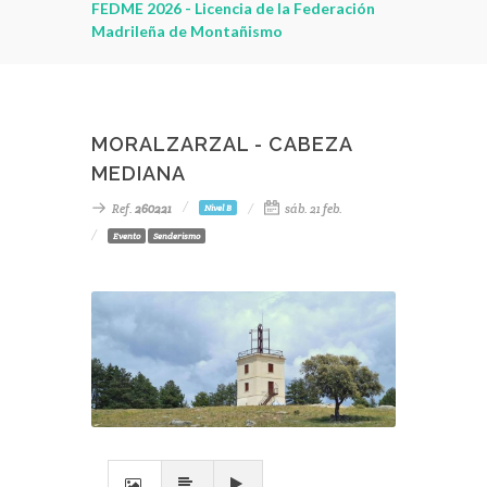
leza
FEDME 2026 - Licencia de la Federación
Madrileña de Montañismo
MORALZARZAL - CABEZA
MEDIANA
Ref.
260221
sáb. 21 feb.
Nivel B
Evento
Senderismo