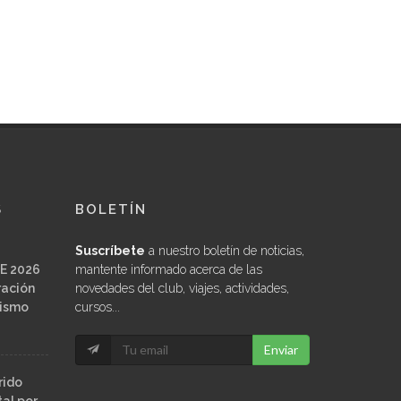
S
BOLETÍN
Suscríbete
a nuestro boletín de noticias,
E 2026
mantente informado acerca de las
ración
novedades del club, viajes, actividades,
ñismo
cursos...
Enviar
rido
al por