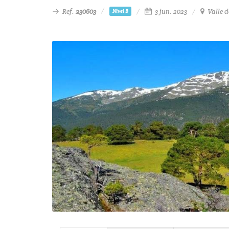
Ref.
230603
3 jun. 2023
Valle d
Nivel B