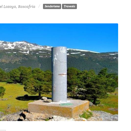
el Lozoya, Rascafría
Senderismo
Travesía